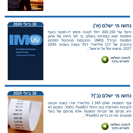
18 ביולי 2024
נחשו מי ישלם (א')
היטל של 300-150 דולר לטונה פחמן דו-חמצני בענף
הספנות יפגע בצמיחה בעולם, כך לפי ניתוח של ארגון
הספנות הבינ"ל (IMO). ההכנסות מההיטל יסתכמו
בחיובים של 127 מיליארד דולר בשנה בשנים 2030-
2027. מישהו נפל על הראש?...
18 ביולי 2024
נחשו מי ישלם (ב')?
ענף הספנות ישלם 1.345 מיליארד אירו בשנה הבאה
לנציבות האירופית בגין היטלי FuelEU. כלומר, הסכום לא
יגיע מכיסן של חברות הספנות אלא מכיסם של בעלי
מטענים. מה זה בדיוק FuelEU?...