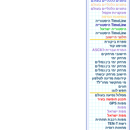
נתונים כלכליים בעולם
נתונים כלכליים בעולם
נתונים כלכליים בעולם
פונקציות אקסל
נוסחאות הנדסה
TimeLine היסטוריה
TimeLine היסטוריה
היסטוריה ישראל
TimeLine היסטוריה
חלוצי היישוב
ספרת ביקורת
סוויפט קוד
המרת עברית ל-ASCII
חישובי מרחקים
מרחק ימי
מרחק ימי בין נמלים
מרחק ימי בין נמלים
מרחק ימי בין נמלים
חישוב מרחק יבשתי
קידומת מדינה לטלפון
מי מתקשר מחו"ל?
חגים
חפש לוגו
מסלול נסיעה בעולם
תכנון חופשה בעיר
מפות GPS
מפות
מפת ישראל
מפת ישראל
מפות רכבת תחתית
רשת TEN-T
מחוזות רוסיה