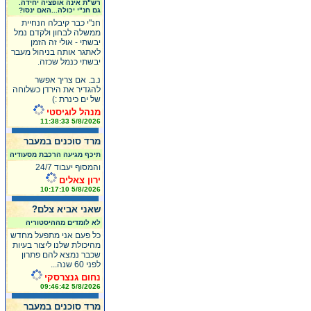
רש"ת אינה אופציה יחידה.
גם חנ"י יכולה...האם ינסו?
חנ"י כבר קיבלה הנחיית
ממשלה לבחון ולקדם נמל
יבשתי - אולי זה הזמן
לאתגר אותה בניהול מעבר
יבשתי כנמל שכזה.
נ.ב. אם צריך אפשר
להגדיר את הירדן כשלוחה
של ים כינרת :)
מנהל לוגיסטי
5/8/2026 11:38:33
מרד סוכנים במעבר
תיכף מגיעה הרכבת מסעודיה
והמסוף יעבוד 24/7
ירון צאלים
5/8/2026 10:17:10
שאני אביא צלם?
לא לומדים מההיסטוריה
כל פעם אני מתפעל מחדש
מהיכולת שלנו ליצור בעיות
שכבר נמצא להם פתרון
לפני 60 שנה...
נחום גנצרסקי
5/8/2026 09:46:42
מרד סוכנים במעבר