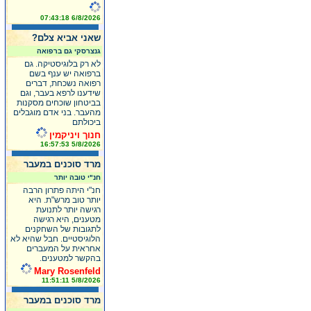
6/8/2026 07:43:18
שאני אביא צלם?
גנצרסקי גם ברפואה
לא רק בלוגיסטיקה. גם
ברפואה יש ענף בשם
רפואה נשכחת, דברים
שידענו לרפא בעבר, וגם
בביטחון שוכחים מסקנות
מהעבר. בני אדם מוגבלים
ביכולתם
חנוך ויניקמין
5/8/2026 16:57:53
מרד סוכנים במעבר
חנ"י טובה יותר
חנ"י היתה פתרון הרבה
יותר טוב מרש"ת. היא
רגישה יותר לתנועת
מטענים, היא רגישה
לתגובות של השחקנים
הלוגיסטיים. חבל שהיא לא
אחראית על המעברים
בהקשר למטענים.
Mary Rosenfeld
5/8/2026 11:51:11
מרד סוכנים במעבר