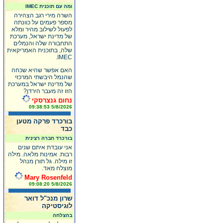
ומה עם תוכנית IMEC
השרה מירי רגב הצהירה
מספר פעמים על כוונתה
לפעול לשילוב מהיר ומלא
של מדינת ישראל, מערכת
התחבורה שלה והנמלים
שלה, בתוכנית האמריקאית
IMEC.
האם אפשר שהיא שכחה
שהנמל היבשתי המרכזי
של מדינת ישראל במערכת
הזו זה מעבר הירדן?
נחום גנצרסקי
5/8/2026 09:38:53
בורכרד פרקה מטען
כבד
בורכרד חברה רצינית
אני עובדת איתם שנים
רבות. אמינות מלאה. מילה
זו מילה. גל תורן מנהל
מוצלח מאד.
Mary Rosenfeld
5/8/2026 09:08:20
שרון מנכ"ל דואר
לוגיסטיקה
בהצלחה