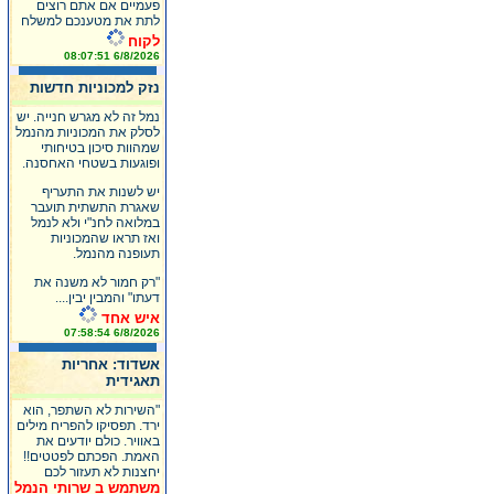
פעמיים אם אתם רוצים
לתת את מטענכם למשלח
לקוח
6/8/2026 08:07:51
נזק למכוניות חדשות
נמל זה לא מגרש חנייה. יש
לסלק את המכוניות מהנמל
שמהוות סיכון בטיחותי
ופוגעות בשטחי האחסנה.
יש לשנות את התעריף
שאגרת התשתית תועבר
במלואה לחנ"י ולא לנמל
ואז תראו שהמכוניות
תעופנה מהנמל.
"רק חמור לא משנה את
דעתו" והמבין יבין....
איש אחד
6/8/2026 07:58:54
אשדוד: אחריות
תאגידית
"השירות לא השתפר, הוא
ירד. תפסיקו להפריח מילים
באוויר. כולם יודעים את
האמת. הפכתם לפטטים!!
יחצנות לא תעזור לכם
משתמש ב שרותי הנמל