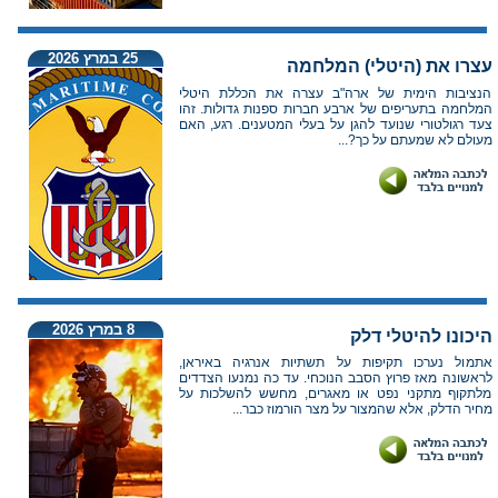
25 במרץ 2026
עצרו את (היטלי) המלחמה
הנציבות הימית של ארה"ב עצרה את הכללת היטלי
המלחמה בתעריפים של ארבע חברות ספנות גדולות. זהו
צעד רגולטורי שנועד להגן על בעלי המטענים. רגע, האם
מעולם לא שמעתם על כך?...
8 במרץ 2026
היכונו להיטלי דלק
אתמול נערכו תקיפות על תשתיות אנרגיה באיראן,
לראשונה מאז פרוץ הסבב הנוכחי. עד כה נמנעו הצדדים
מלתקוף מתקני נפט או מאגרים, מחשש להשלכות על
מחיר הדלק, אלא שהמצור על מצר הורמוז כבר...