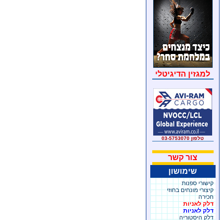
למגזין הדיגיטלי
טלפון 03-5753070
צור קשר
שימושון
קישורי ספנות
קיצורי מונחים בחוזי
חכירה
דלק לאניות
דלק לאניות
דלק היסטוריה