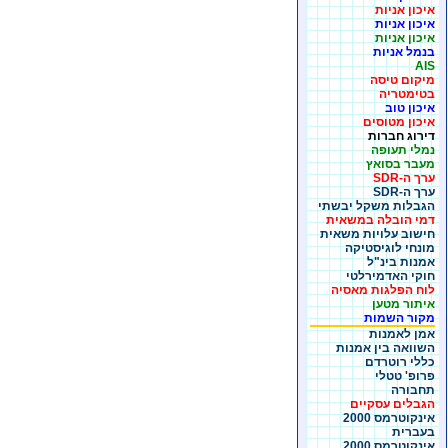
איכון אניות
איכון אניות
איכון אניות
בנמל אניות
AIS
מיקום טיסה
בטימטריה
איכון טוב
איכון מטוסים
דירוג חברות
נמלי תעופה
מעבר בסואץ
ערך ה-SDR
ערך ה-SDR
הגבלות משקל יבשתי
דמי הובלה במשאית
חישוב עלויות משאית
מונחי לוגיסטיקה
אמנות בינ"ל
חוקי האדמירלטי
לוח הפלגות מאסיה
איתור מטען
מקור השמות
אמן לאמנות
השוואה בין אמנות
כללי רוטרדם
פרופ' טטלי
תחבורה
הגבלים עסקיים
אינקוטרמס 2000
בעברית
אינקוטרמס 2000