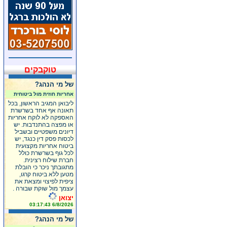
טוקבקים
של מי הנהג?
אחריות חוזית מול ביטוחית
ליבואן המגיב הראשון, בכל
תאונה אף אחד בשרשרת
האספקה לא לוקח אחריות
או מפצה בהתנדבות. יש
דיונים משפטיים ובשביל
לכסות פסק דין כנגד, יש
ביטוח אחריות מקצועית
לכל גוף בשרשרת כולל
חברת שילוח רצינית.
מתגובתך ניכר כי הובלת
מטען ללא ביטוח קרגו,
ציפית לפיצוי ומצאת את
עצמך מול שוקת שבורה .
יצואן
6/8/2026 03:17:43
של מי הנהג?