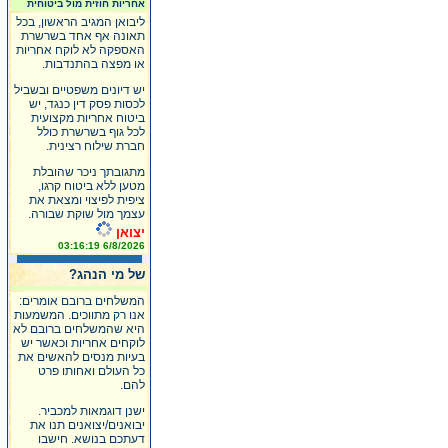
אחריות חוזית מול ביטוחית
ליבואן המגיב הראשון, בכל
תאונה אף אחד בשרשרת
האספקה לא לוקח אחריות
או מפצה בהתנדבות.
יש דיונים משפטיים ובשביל
לכסות פסק דין כנגד, יש
ביטוח אחריות מקצועית
לכל גוף בשרשרת כולל
חברת שילוח רצינית.
מתגובתך ניכר שהובלת
מטען ללא ביטוח קרגו,
ציפית לפיצוי ומצאת את
עצמך מול שוקת שבורה.
יצואן
6/8/2026 03:16:19
של מי הנהג?
המשלחים ברובם אומרים:
אנו רק מתווכים. המשמעות
היא שהמשלחים ברובם לא
לוקחים אחריות וכאשר יש
בעיות מנסים להאשים את
כל העולם ואחותו פרט
להם.
ישנן דוגמאות למכביר.
יבואנים/יצואנים תנו את
דעתכם בנושא. חישבו