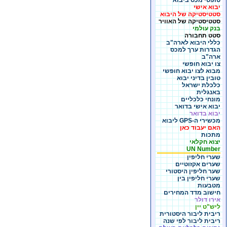
טופסי מכס ביבוא
יבוא אישי
סטטיסטיקה של היבוא
סטטיסטיקה של האוויר
בנק עולמי
סטט תחבורה
כללי היבוא לארה"ב
הגדרות ערך למכס
ארה"ב
צו יבוא חופשי
מבוא לצו יבוא חופשי
טובין בדיני יבוא
כלכלת ישראל
באנגלית
מונחי כלכליים
יבוא אישי בדואר
יבוא בדואר
מכשירי ה-GPS ליבוא
האם יעבוד כאן
מתכות
יצוא חקלאי
UN Number
שערי חליפין
שערים אקזוטיים
שער חליפין היסטורי
שערי חליפין בין
מטבעות
חישוב מדד המחירים
אירו דולר
ליש"ט יין
ריבית ליבור היסטורית
ריבית ליבור לפי שנה