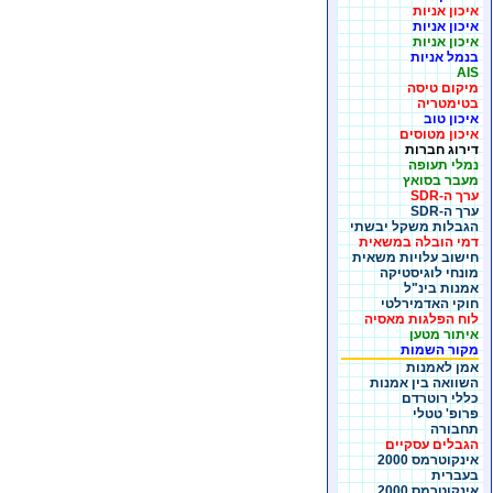
איכון אניות
איכון אניות
איכון אניות
בנמל אניות
AIS
מיקום טיסה
בטימטריה
איכון טוב
איכון מטוסים
דירוג חברות
נמלי תעופה
מעבר בסואץ
ערך ה-SDR
ערך ה-SDR
הגבלות משקל יבשתי
דמי הובלה במשאית
חישוב עלויות משאית
מונחי לוגיסטיקה
אמנות בינ"ל
חוקי האדמירלטי
לוח הפלגות מאסיה
איתור מטען
מקור השמות
אמן לאמנות
השוואה בין אמנות
כללי רוטרדם
פרופ' טטלי
תחבורה
הגבלים עסקיים
אינקוטרמס 2000
בעברית
אינקוטרמס 2000