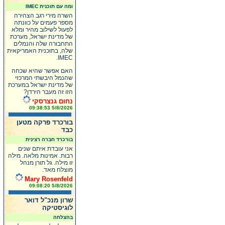
ומה עם תוכנית IMEC
השרה מירי רגב הצהירה
מספר פעמים על כוונתה
לפעול לשילוב מהיר ומלא
של מדינת ישראל, מערכת
התחבורה שלה והנמלים
שלה, בתוכנית האמריקאית
IMEC.
האם אפשר שהיא שכחה
שהנמל היבשתי המרכזי
של מדינת ישראל במערכת
הזו זה מעבר הירדן?
נחום גנצרסקי
5/8/2026 09:38:53
בורכרד פרקה מטען
כבד
בורכרד חברה רצינית
אני עובדת איתם שנים
רבות. אמינות מלאה. מילה
זו מילה. גל תורן מנהל
מוצלח מאד.
Mary Rosenfeld
5/8/2026 09:08:20
שרון מנכ"ל דואר
לוגיסטיקה
בהצלחה