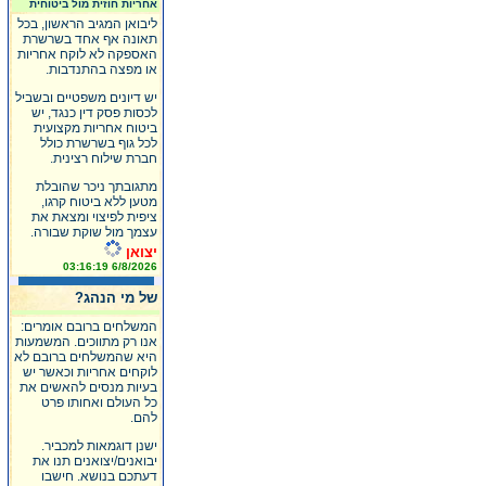
אחריות חוזית מול ביטוחית
ליבואן המגיב הראשון, בכל
תאונה אף אחד בשרשרת
האספקה לא לוקח אחריות
או מפצה בהתנדבות.
יש דיונים משפטיים ובשביל
לכסות פסק דין כנגד, יש
ביטוח אחריות מקצועית
לכל גוף בשרשרת כולל
חברת שילוח רצינית.
מתגובתך ניכר שהובלת
מטען ללא ביטוח קרגו,
ציפית לפיצוי ומצאת את
עצמך מול שוקת שבורה.
יצואן
6/8/2026 03:16:19
של מי הנהג?
המשלחים ברובם אומרים:
אנו רק מתווכים. המשמעות
היא שהמשלחים ברובם לא
לוקחים אחריות וכאשר יש
בעיות מנסים להאשים את
כל העולם ואחותו פרט
להם.
ישנן דוגמאות למכביר.
יבואנים/יצואנים תנו את
דעתכם בנושא. חישבו