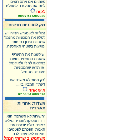
פעמיים אם אתם רוצים
לתת את מטענכם למשלח
לקוח
6/8/2026 08:07:51
נזק למכוניות חדשות
נמל זה לא מגרש חנייה. יש
לסלק את המכוניות מהנמל
שמהוות סיכון בטיחותי
ופוגעות בשטחי האחסנה.
יש לשנות את התעריף
שאגרת התשתית תועבר
במלואה לחנ"י ולא לנמל
ואז תראו שהמכוניות
תעופנה מהנמל.
"רק חמור לא משנה את
דעתו" והמבין יבין....
איש אחד
6/8/2026 07:58:54
אשדוד: אחריות
תאגידית
"השירות לא השתפר, הוא
ירד. תפסיקו להפריח מילים
באוויר. כולם יודעים את
האמת. הפכתם לפטטים!!
יחצנות לא תעזור לכם
משתמש ב שרותי הנמל