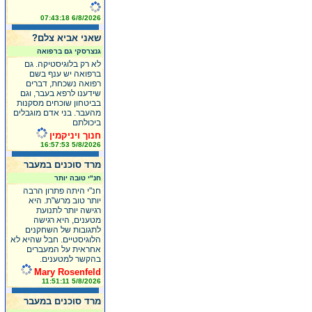
6/8/2026 07:43:18
שאני אביא צלם?
גנצרסקי גם ברפואה
לא רק בלוגיסטיקה. גם
ברפואה יש ענף בשם
רפואה נשכחת, דברים
שידענו לרפא בעבר, וגם
בביטחון שוכחים מסקנות
מהעבר. בני אדם מוגבלים
ביכולתם
חנוך ויניקמין
5/8/2026 16:57:53
מרד סוכנים במעבר
חנ"י טובה יותר
חנ"י היתה פתרון הרבה
יותר טוב מרש"ת. היא
רגישה יותר לתנועת
מטענים, היא רגישה
לתגובות של השחקנים
הלוגיסטיים. חבל שהיא לא
אחראית על המעברים
בהקשר למטענים.
Mary Rosenfeld
5/8/2026 11:51:11
מרד סוכנים במעבר