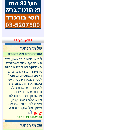
טוקבקים
של מי הנהג?
אחריות חוזית מול ביטוחית
ליבואן המגיב הראשון, בכל
תאונה אף אחד בשרשרת
האספקה לא לוקח אחריות
או מפצה בהתנדבות. יש
דיונים משפטיים ובשביל
לכסות פסק דין כנגד, יש
ביטוח אחריות מקצועית
לכל גוף בשרשרת כולל
חברת שילוח רצינית.
מתגובתך ניכר כי הובלת
מטען ללא ביטוח קרגו,
ציפית לפיצוי ומצאת את
עצמך מול שוקת שבורה .
יצואן
6/8/2026 03:17:43
של מי הנהג?