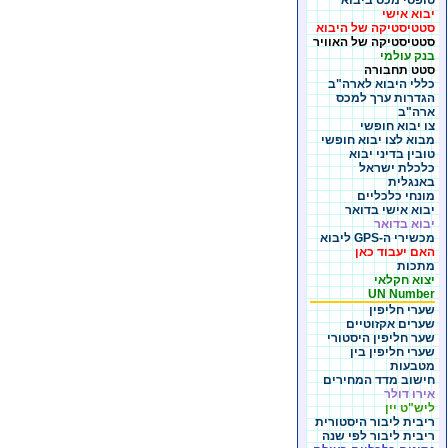
טופסי מכס ביבוא
יבוא אישי
סטטיסטיקה של היבוא
סטטיסטיקה של האוויר
בנק עולמי
סטט תחבורה
כללי היבוא לארה"ב
הגדרות ערך למכס
ארה"ב
צו יבוא חופשי
מבוא לצו יבוא חופשי
טובין בדיני יבוא
כלכלת ישראל
באנגלית
מונחי כלכליים
יבוא אישי בדואר
יבוא בדואר
מכשירי ה-GPS ליבוא
האם יעבוד כאן
מתכות
יצוא חקלאי
UN Number
שערי חליפין
שערים אקזוטיים
שער חליפין היסטורי
שערי חליפין בין
מטבעות
חישוב מדד המחירים
אירו דולר
ליש"ט יין
ריבית ליבור היסטורית
ריבית ליבור לפי שנה