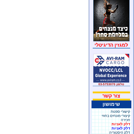
למגזין הדיגיטלי
טלפון 03-5753070
צור קשר
שימושון
קישורי ספנות
קיצורי מונחים בחוזי
חכירה
דלק לאניות
דלק לאניות
דלק היסטוריה