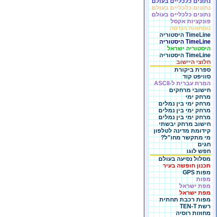
נתונים כלכליים בעולם
נתונים כלכליים בעולם
נתונים כלכליים בעולם
פונקציות אקסל
נוסחאות הנדסה
TimeLine היסטוריה
TimeLine היסטוריה
היסטוריה ישראל
TimeLine היסטוריה
חלוצי היישוב
ספרת ביקורת
סוויפט קוד
המרת עברית ל-ASCII
חישובי מרחקים
מרחק ימי
מרחק ימי בין נמלים
מרחק ימי בין נמלים
מרחק ימי בין נמלים
חישוב מרחק יבשתי
קידומת מדינה לטלפון
מי מתקשר מחו"ל?
חגים
חפש לוגו
מסלול נסיעה בעולם
תכנון חופשה בעיר
מפות GPS
מפות
מפת ישראל
מפת ישראל
מפות רכבת תחתית
רשת TEN-T
מחוזות רוסיה