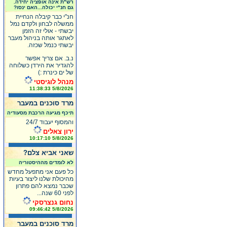
רש"ת אינה אופציה יחידה.
גם חנ"י יכולה...האם ינסו?
חנ"י כבר קיבלה הנחיית
ממשלה לבחון ולקדם נמל
יבשתי - אולי זה הזמן
לאתגר אותה בניהול מעבר
יבשתי כנמל שכזה.
נ.ב. אם צריך אפשר
להגדיר את הירדן כשלוחה
של ים כינרת :)
מנהל לוגיסטי
5/8/2026 11:38:33
מרד סוכנים במעבר
תיכף מגיעה הרכבת מסעודיה
והמסוף יעבוד 24/7
ירון צאלים
5/8/2026 10:17:10
שאני אביא צלם?
לא לומדים מההיסטוריה
כל פעם אני מתפעל מחדש
מהיכולת שלנו ליצור בעיות
שכבר נמצא להם פתרון
לפני 60 שנה...
נחום גנצרסקי
5/8/2026 09:46:42
מרד סוכנים במעבר