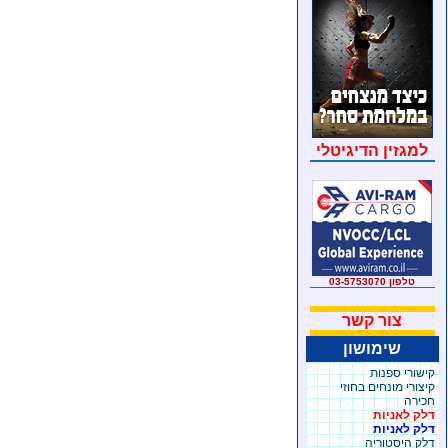
למגזין הדיגיטלי
טלפון 03-5753070
צור קשר
שימושון
קישורי ספנות
קיצורי מונחים בחוזי
חכירה
דלק לאניות
דלק לאניות
דלק היסטוריה