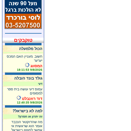
טוקבקים
הכול מלמעלה
חשוב. מעניין האם המכס
יערער
המסווג
9/8/2026 18:11:53
גולד בונד הובלה
דעי
עמוס דעי עושה בית ספר
למסופים
דוד רוזנבלט
9/8/2026 12:40:35
למה לא בישראל?
זה יתרון או חסרון?
מה שהדוקטור הנכבד
אומר הוא שראשית אי
אפשר לחוקק בישראל