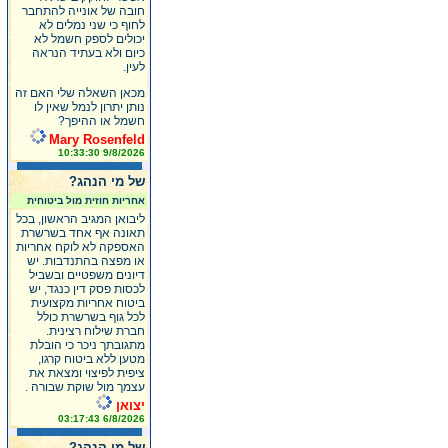
חובה של אונייה להתחבר
לחוף כי שני נמלים לא
יכולים לספק חשמל לא
כיום ולא בעתיד הנראה
לעין.
מכאן השאלה שלי האם זה
נותן יתרון לנמל שאין לו
חשמל או ההיפך?
Mary Rosenfeld
9/8/2026 10:33:30
של מי הנהג?
אחריות חוזית מול ביטוחית
ליבואן המגיב הראשון, בכל
תאונה אף אחד בשרשרת
האספקה לא לוקח אחריות
או מפצה בהתנדבות. יש
דיונים משפטיים ובשביל
לכסות פסק דין כנגד, יש
ביטוח אחריות מקצועית
לכל גוף בשרשרת כולל
חברת שילוח רצינית.
מתגובתך ניכר כי הובלת
מטען ללא ביטוח קרגו,
ציפית לפיצוי ומצאת את
עצמך מול שוקת שבורה .
יצואן
6/8/2026 03:17:43
של מי הנהג?