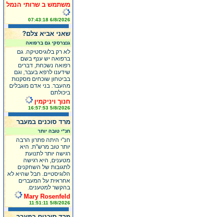
משתמש ב שרותי הנמל
6/8/2026 07:43:18
שאני אביא צלם?
גנצרסקי גם ברפואה
לא רק בלוגיסטיקה. גם
ברפואה יש ענף בשם
רפואה נשכחת, דברים
שידענו לרפא בעבר, וגם
בביטחון שוכחים מסקנות
מהעבר. בני אדם מוגבלים
ביכולתם
חנוך ויניקמין
5/8/2026 16:57:53
מרד סוכנים במעבר
חנ"י טובה יותר
חנ"י היתה פתרון הרבה
יותר טוב מרש"ת. היא
רגישה יותר לתנועת
מטענים, היא רגישה
לתגובות של השחקנים
הלוגיסטיים. חבל שהיא לא
אחראית על המעברים
בהקשר למטענים.
Mary Rosenfeld
5/8/2026 11:51:11
מרד סוכנים במעבר