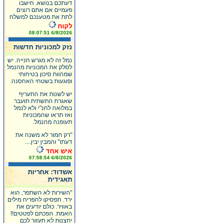
דעתכם בנושא. חישבו
פעמיים אם אתם רוצים
לתת את מטענכם למשלח
לקוח
6/8/2026 08:07:51
נזק למכוניות חדשות
נמל זה לא מגרש חנייה. יש
לסלק את המכוניות מהנמל
שמהוות סיכון בטיחותי
ופוגעות בשטחי האחסנה.
יש לשנות את התעריף
שאגרת התשתית תועבר
במלואה לחנ"י ולא לנמל
ואז תראו שהמכוניות
תעופנה מהנמל.
"רק חמור לא משנה את
דעתו" והמבין יבין....
איש אחד
6/8/2026 07:58:54
אשדוד: אחריות
תאגידית
"השירות לא השתפר, הוא
ירד. תפסיקו להפריח מילים
באוויר. כולם יודעים את
האמת. הפכתם לפטטים!!
יחצנות לא תעזור לכם