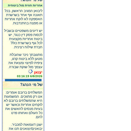
אחריות חוזית מול ביטוחית
ליבואן המגיב הראשון, בכל
תאונה אף אחד בשרשרת
האספקה לא לוקח אחריות
או מפצה בהתנדבות.
יש דיונים משפטיים ובשביל
לכסות פסק דין כנגד, יש
ביטוח אחריות מקצועית
לכל גוף בשרשרת כולל
חברת שילוח רצינית.
מתגובתך ניכר שהובלת
מטען ללא ביטוח קרגו,
ציפית לפיצוי ומצאת את
עצמך מול שוקת שבורה.
יצואן
6/8/2026 03:16:19
של מי הנהג?
המשלחים ברובם אומרים:
אנו רק מתווכים. המשמעות
היא שהמשלחים ברובם לא
לוקחים אחריות וכאשר יש
בעיות מנסים להאשים את
כל העולם ואחותו פרט
להם.
ישנן דוגמאות למכביר.
יבואנים/יצואנים תנו את