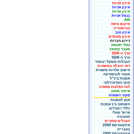
איכון אניות
איכון אניות
איכון אניות
בנמל אניות
AIS
מיקום טיסה
בטימטריה
איכון טוב
איכון מטוסים
דירוג חברות
נמלי תעופה
מעבר בסואץ
ערך ה-SDR
ערך ה-SDR
הגבלות משקל יבשתי
דמי הובלה במשאית
חישוב עלויות משאית
מונחי לוגיסטיקה
אמנות בינ"ל
חוקי האדמירלטי
לוח הפלגות מאסיה
איתור מטען
מקור השמות
אמן לאמנות
השוואה בין אמנות
כללי רוטרדם
פרופ' טטלי
תחבורה
הגבלים עסקיים
אינקוטרמס 2000
בעברית
אינקוטרמס 2000