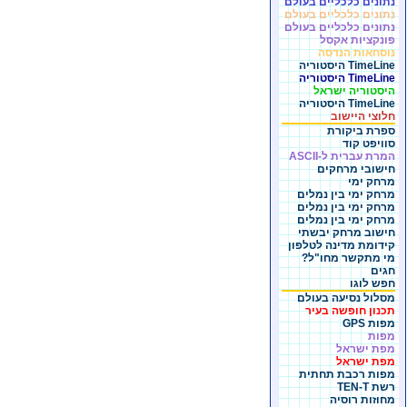
נתונים כלכליים בעולם
נתונים כלכליים בעולם
נתונים כלכליים בעולם
פונקציות אקסל
נוסחאות הנדסה
TimeLine היסטוריה
TimeLine היסטוריה
היסטוריה ישראל
TimeLine היסטוריה
חלוצי היישוב
ספרת ביקורת
סוויפט קוד
המרת עברית ל-ASCII
חישובי מרחקים
מרחק ימי
מרחק ימי בין נמלים
מרחק ימי בין נמלים
מרחק ימי בין נמלים
חישוב מרחק יבשתי
קידומת מדינה לטלפון
מי מתקשר מחו"ל?
חגים
חפש לוגו
מסלול נסיעה בעולם
תכנון חופשה בעיר
מפות GPS
מפות
מפת ישראל
מפת ישראל
מפות רכבת תחתית
רשת TEN-T
מחוזות רוסיה