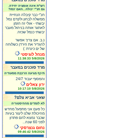
רש"ת אינה אופציה יחידה.
גם חנ"י יכולה...האם ינסו?
חנ"י כבר קיבלה הנחיית
ממשלה לבחון ולקדם נמל
יבשתי - אולי זה הזמן
לאתגר אותה בניהול מעבר
יבשתי כנמל שכזה.
נ.ב. אם צריך אפשר
להגדיר את הירדן כשלוחה
של ים כינרת :)
מנהל לוגיסטי
5/8/2026 11:38:33
מרד סוכנים במעבר
תיכף מגיעה הרכבת מסעודיה
והמסוף יעבוד 24/7
ירון צאלים
5/8/2026 10:17:10
שאני אביא צלם?
לא לומדים מההיסטוריה
כל פעם אני מתפעל מחדש
מהיכולת שלנו ליצור בעיות
שכבר נמצא להם פתרון
לפני 60 שנה...
נחום גנצרסקי
5/8/2026 09:46:42