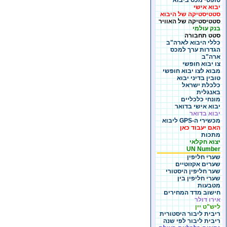
טופסי מכס ביבוא
יבוא אישי
סטטיסטיקה של היבוא
סטטיסטיקה של האוויר
בנק עולמי
סטט תחבורה
כללי היבוא לארה"ב
הגדרות ערך למכס
ארה"ב
צו יבוא חופשי
מבוא לצו יבוא חופשי
טובין בדיני יבוא
כלכלת ישראל
באנגלית
מונחי כלכליים
יבוא אישי בדואר
יבוא בדואר
מכשירי ה-GPS ליבוא
האם יעבוד כאן
מתכות
יצוא חקלאי
UN Number
שערי חליפין
שערים אקזוטיים
שער חליפין היסטורי
שערי חליפין בין
מטבעות
חישוב מדד המחירים
אירו דולר
ליש"ט יין
ריבית ליבור היסטורית
ריבית ליבור לפי שנה